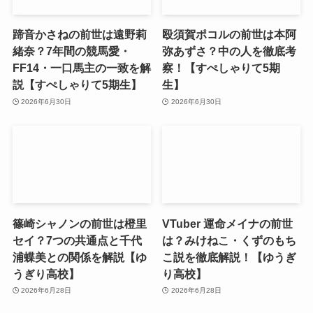
蹄音かさねの前世は遠野莉
殴須賀ポコルの前世は本阿
緒奈？7年間の競馬愛・
弥あずさ？中の人を徹底考
FF14・一口馬主の一致を解
察！【すぺしゃりて5期
説【すぺしゃりて5期生】
生】
2026年6月30日
2026年6月30日
篠崎シャノンの前世は橙里
VTuber 運命メイナの前世
セイ？7つの共通点と千代
は？みけねこ・くずのもち
浦蝶美との関係を解説【ゆ
こ説を徹底解説！【ゆうぎ
うぎり高校】
り高校】
2026年6月28日
2026年6月28日