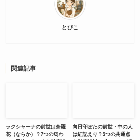
とぴこ
関連記事
ラクシャーナの前世は奈羅
向日守ぽたの前世・中の人
花（ならか）？7つの匂わ
は紅記えり？5つの共通点