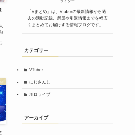
ライター
障
「Vまとめ」は、Vtuberの最新情報から過
！
去の活動記録、所属や引退情報までを幅広
くまとめてお届けする情報ブログです。
人
動
、
ラ
カテゴリー
VTuber
にじさんじ
er
ホロライブ
アーカイブ
性