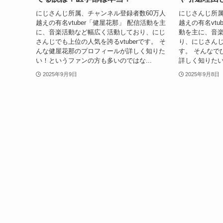
にじさんじ所属、チャンネル登録者数60万人
にじさんじ所属
越えの有名vtuber「健屋花那」 配信活動を主
越えの有名vtu
に、音楽活動など幅広く活動しており、にじ
動を主に、音
さんじでも上位の人気を誇るvtuberです。 そ
り、にじさんじ
んな健屋花那のプロフィールが詳しく知りた
す。 そんなで
い！というファンの方も多いのではな...
詳しく知りたい
2025年9月9日
2025年9月8日