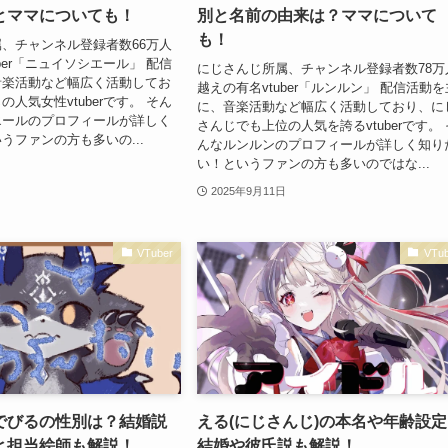
とママについても！
別と名前の由来は？ママについて
も！
、チャンネル登録者数66万人
ber「ニュイソシエール」 配信
にじさんじ所属、チャンネル登録者数78万
音楽活動など幅広く活動してお
越えの有名vtuber「ルンルン」 配信活動を
人気女性vtuberです。 そん
に、音楽活動など幅広く活動しており、に
エールのプロフィールが詳しく
さんじでも上位の人気を誇るvtuberです。 
うファンの方も多いの...
んなルンルンのプロフィールが詳しく知り
い！というファンの方も多いのではな...
2025年9月11日
VTuber
VTub
でびるの性別は？結婚説
える(にじさんじ)の本名や年齢設
と担当絵師も解説！
結婚や彼氏説も解説！