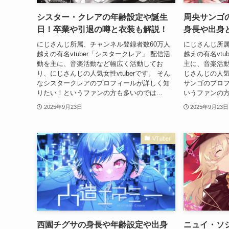
シスター・クレアの年齢設定や誕生
周央サンゴ
日！卒業や引退の噂と衣装も解説！
身長や出身
にじさんじ所属、チャンネル登録者数60万人
にじさんじ所属
越えの有名vtuber「シスタークレア」 配信活
越えの有名vtu
動を主に、音楽活動など幅広く活動してお
主に、音楽活
り、にじさんじの人気女性vtuberです。 そん
じさんじの人気女
なシスタークレアのプロフィールが詳しく知
サンゴのプロ
りたい！というファンの方も多いのでは...
いうファンの方
2025年9月23日
2025年9月23日
VTuber
西園チグサの身長や年齢設定や出身
ニュイ・ソ