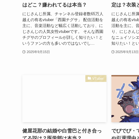
はどこ？嫌われてるは本当？
定は？衣装
にじさんじ所属、チャンネル登録者数65万人
にじさんじ所属
越えの有名vtuber「西園チグサ」 配信活動を
越えの有名vtu
主に、音楽活動など幅広く活動しており、に
活動を主に、
じさんじの人気女性vtuberです。 そんな西園
り、にじさんじの
チグサのプロフィールが詳しく知りたい！と
なニュイソシ
いうファンの方も多いのではないでし...
知りたい！とい
2025年9月15日
2025年9月13日
VTuber
健屋花那の結婚や白雪巴と付き合っ
でびでび・
てる説は？医学部は本当？
や引退理由