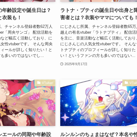
の年齢設定や誕生日は？
ラトナ・プティの誕生日や出身と
と衣装も！
害者とは？衣装やママについても
、チャンネル登録者数62万人
にじさんじ所属、チャンネル登録者数65万
ber「周央サンゴ」 配信活動を
越えの有名vtuber「ラトナプティ」 配信活
動など幅広く活動しており、に
を主に、音楽活動など幅広く活動しており
性vtuberです。 そんな周央
にじさんじの人気女性vtuberです。 そんな
フィールが詳しく知りたい！と
トナプティのプロフィールが詳しく知りた
も多いのではないでし...
い！というファンの方も多いのではない...
2025年9月17日
VTuber
VTub
シエールの同期や年齢設
ルンルンのちょまはなぜ？本名や