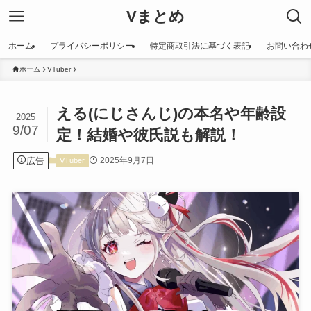
Vまとめ
ホーム
プライバシーポリシー
特定商取引法に基づく表記
お問い合わ
ホーム
VTuber
える(にじさんじ)の本名や年齢設
2025
9/07
定！結婚や彼氏説も解説！
広告
2025年9月7日
VTuber