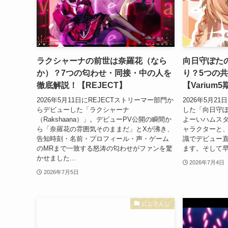
ラクシャーナの前世は奈羅花（なら
向日守ぽた
か）？7つの匂わせ・同接・中の人を
り？5つの
徹底解説！【REJECT】
【Varium
2026年5月11日にREJECTストリーマー部門か
2026年5月21
らデビューした「ラクシャーナ
した「向日守ぽ
（Rakshaana）」。デビューPV公開の瞬間か
よーいハムス
ら「奈羅花の雰囲気そのままだ」とXが沸き、
ャラクターと、
告知時刻・名前・プロフィール・声・ゲーム
識でデビュー
のMRまで一致する怒涛の匂わせがファンを驚
ます。そして早
かせました...
2026年7月4日
2026年7月5日
にじさんじ