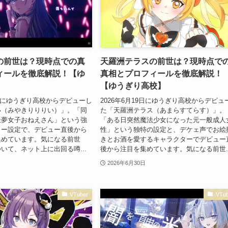
の前世は？現時点での真
天羅洲テラスの前世は？現時点で
ィールを徹底解説！【ゆ
真相とプロフィールを徹底解説！
】
【ゆうぎり高校】
19日にゆうぎり高校からデビューし
2026年6月19日にゆうぎり高校からデビュ
い（みやきりりりい）」。「同
た「天羅洲テラス（あまらすてらす）」。
派夢女子おねえさん」という強
「ある日突然魔法少女になった元一般成人
ター設定で、デビュー直後から
性」という独特の設定と、デケェ声でお絵
集めています。気になる前世
きとお酒を愛するキャラクターでデビュー
いて、ネット上に出回る噂...
後から注目を集めています。気になる前世..
2026年6月30日
VTuber
VTub