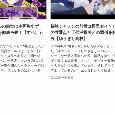
ルの前世は本阿弥あず
篠崎シャノンの前世は橙里セイ？7
を徹底考察！【すぺしゃ
の共通点と千代浦蝶美との関係を
説【ゆうぎり高校】
4日にすぺしゃりて5期生としてデ
2026年6月19日にゆうぎり高校からデビュ
殴須賀ポコル（ぼこすか・ぽこ
た「篠崎シャノン（しのざきしゃのん）」
パクト抜群の名前と「闇の組
クールな外見と音楽への深い情熱を持つ「
ンパニー代表」という強烈な設
楽を愛する表現者」として、デビュー直後
ゲー愛全開のキャラクターで話
ら大きな注目を集めています。そして早く
す。気になるのはやはり前...
浮上しているのが、元ななしいんく所属...
2026年6月28日