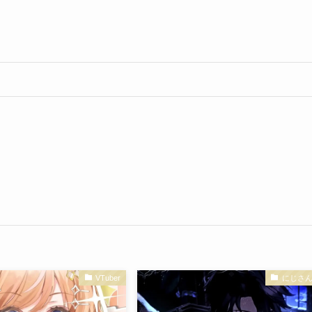
VTuber
にじさ