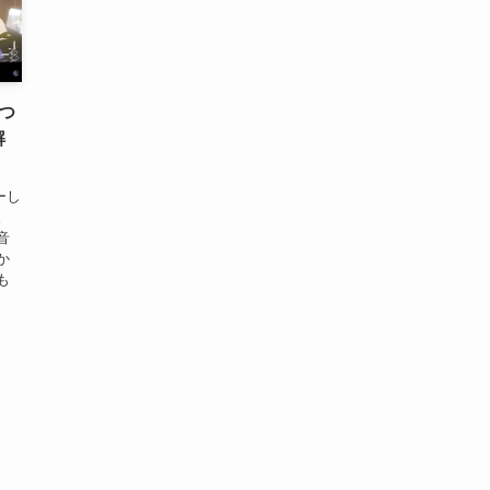
つ
解
ーし
。
音
か
も