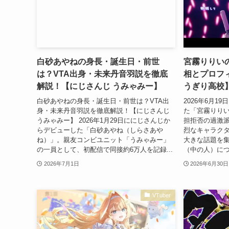
白砂あやねの身長・誕生日・前世
宮霧りりい
は？VTA出身・未来丹音羽説を徹底
相とプロフ
解説！【にじさんじ うみゃみー】
うぎり高校
白砂あやねの身長・誕生日・前世は？VTA出
2026年6月
身・未来丹音羽説を徹底解説！【にじさんじ
た「宮霧りり
うみゃみー】 2026年1月29日ににじさんじか
担拒否の過激
らデビューした「白砂あやね（しらさあや
烈なキャラク
ね）」。親友コンビユニット「うみゃみー」
大きな話題を
の一員として、初配信で同接約6万人を記録...
（中の人）につ
2026年7月1日
2026年6月30日
VTuber