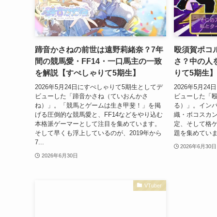
蹄音かさねの前世は遠野莉緒奈？7年
殴須賀ポコ
間の競馬愛・FF14・一口馬主の一致
さ？中の人
を解説【すぺしゃりて5期生】
りて5期生】
2026年5月24日にすぺしゃりて5期生としてデ
2026年5月2
ビューした「蹄音かさね（ていおんかさ
ビューした「
ね）」。「競馬とゲームは生き甲斐！」を掲
る）」。イン
げる圧倒的な競馬愛と、FF14などをやり込む
織・ボコスカ
本格派ゲーマーとして注目を集めています。
定、そして格
そして早くも浮上しているのが、2019年から
題を集めていま
7...
2026年6月30日
2026年6月30日
VTuber