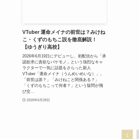
VTuber 運命メイナの前世は？みけね
こ・くずのもちこ説を徹底解説！
【ゆうぎり高校】
2026年6月19日にデビューし、初配信から「承
認欲求に貪欲なバケモノ」という強烈なキャ
ラクターで一気に話題をさらった新人
VTuber「運命メイナ（うんめいめいな）」。
「前世は誰？」「みけねこと関係ある？」
「くずのもちこって何者？」という疑問が飛
び交...
2026年6月28日
1