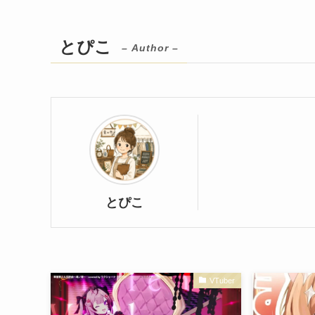
とぴこ
– Author –
とぴこ
VTuber