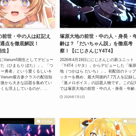
の前世・中の人は紅記え
塚原大地の前世・中の人・身長・
共通点を徹底解説！
齢は？「だいちゃん説」を徹底考
5期生】
察！【にじさんじY4T4】
日にVarium5期生としてデビュー
2026年4月19日ににじさんじの新ユニット
た（ひまもり ぽた）」。「つ
「Y4T4（ヤタ）」からデビューした「塚
ター勇者」という愛くるしいキ
地（つかはら だいち）」。初配信のトッ
Varium最古参クラスの配信知
ッターを務め、最大同接約7.7万人を記録
直後から大きな話題を集めてい
「激メロボイス」の話題人物です。この記
くも浮上しているのが、...
では塚原大地の前世・中の人・身長・年齢..
2026年7月1日
VTuber
VTub