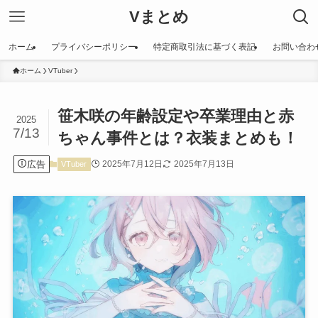
Vまとめ
ホーム
プライバシーポリシー
特定商取引法に基づく表記
お問い合わ
ホーム
VTuber
笹木咲の年齢設定や卒業理由と赤
2025
7/13
ちゃん事件とは？衣装まとめも！
広告
2025年7月12日
2025年7月13日
VTuber