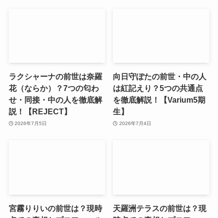
ラクシャーナの前世は奈羅
向日守ぽたの前世・中の人
花（ならか）？7つの匂わ
は紅記えり？5つの共通点
せ・同接・中の人を徹底解
を徹底解説！【Varium5期
説！【REJECT】
生】
2026年7月5日
2026年7月4日
宮霧りりいの前世は？現時
天羅洲テラスの前世は？現