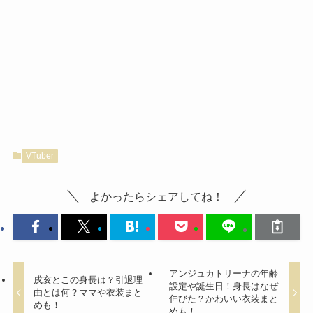
VTuber
よかったらシェアしてね！
アンジュカトリーナの年齢
戌亥とこの身長は？引退理
設定や誕生日！身長はなぜ
由とは何？ママや衣装まと
伸びた？かわいい衣装まと
めも！
めも！