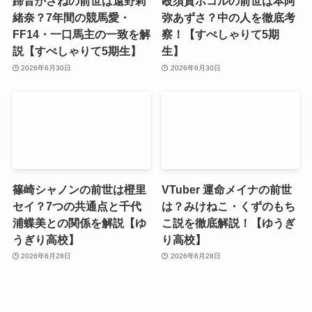
蹄音かさねの前世は遠野莉
殴須賀ポコルの前世は本阿
緒奈？7年間の競馬愛・
弥あずさ？中の人を徹底考
FF14・一口馬主の一致を解
察！【すぺしゃりて5期
説【すぺしゃりて5期生】
生】
2026年6月30日
2026年6月30日
篠崎シャノンの前世は橙里
VTuber 運命メイナの前世
セイ？7つの共通点と千代
は？みけねこ・くずのもち
浦蝶美との関係を解説【ゆ
こ説を徹底解説！【ゆうぎ
うぎり高校】
り高校】
2026年6月28日
2026年6月28日