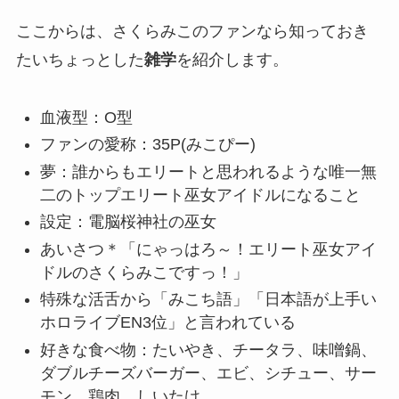
ここからは、さくらみこのファンなら知っておき
たいちょっとした
雑学
を紹介します。
血液型：O型
ファンの愛称：35P(みこぴー)
夢：誰からもエリートと思われるような唯一無
二のトップエリート巫女アイドルになること
設定：電脳桜神社の巫女
あいさつ＊「にゃっはろ～！エリート巫女アイ
ドルのさくらみこですっ！」
特殊な活舌から「みこち語」「日本語が上手い
ホロライブEN3位」と言われている
好きな食べ物：たいやき、チータラ、味噌鍋、
ダブルチーズバーガー、エビ、シチュー、サー
モン、鶏肉、しいたけ