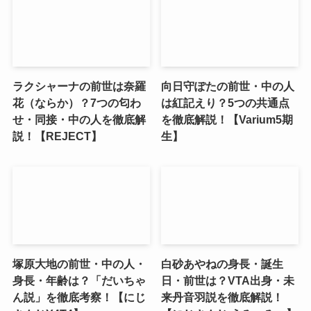
ラクシャーナの前世は奈羅
向日守ぽたの前世・中の人
花（ならか）？7つの匂わ
は紅記えり？5つの共通点
せ・同接・中の人を徹底解
を徹底解説！【Varium5期
説！【REJECT】
生】
塚原大地の前世・中の人・
白砂あやねの身長・誕生
身長・年齢は？「だいちゃ
日・前世は？VTA出身・未
ん説」を徹底考察！【にじ
来丹音羽説を徹底解説！