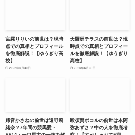
宮霧りりいの前世は？現時
天羅洲テラスの前世は？現
点での真相とプロフィール
時点での真相とプロフィー
を徹底解説！【ゆうぎり高
ルを徹底解説！【ゆうぎり
校】
高校】
2026年6月30日
2026年6月30日
蹄音かさねの前世は遠野莉
殴須賀ポコルの前世は本阿
緒奈？7年間の競馬愛・
弥あずさ？中の人を徹底考
FF14・一口馬主の一致を解
察！【すぺしゃりて5期