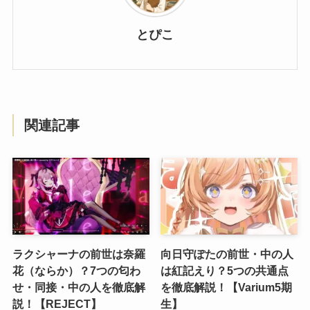
とぴこ
関連記事
ラクシャーナの前世は奈羅
向日守ぽたの前世・中の人
花（ならか）？7つの匂わ
は紅記えり？5つの共通点
せ・同接・中の人を徹底解
を徹底解説！【Varium5期
説！【REJECT】
生】