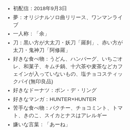
初配信：2018年9月3日
夢：オリジナルソロ曲リリース、ワンマンライ
ブ
一人称：「余」
刀：黒い方が大太刀・妖刀「羅刹」、赤い方が
太刀・鬼神刀「阿修羅」
好きな食べ物：うどん、ハンバーグ、いちごオ
レ、和菓子、キムチ鍋、十六茶や麦茶などカフ
ェインが入っていないもの、塩チョコスティッ
クパイ(無印良品)
好きなドーナツ：ポン・デ・リング
好きなマンガ：HUNTER×HUNTER
苦手な食べ物：パクチー、チョコミント、トマ
ト、きのこ、スイカとナスはアレルギー
嫌いな言葉：「あーね」