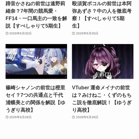
蹄音かさねの前世は遠野莉
殴須賀ポコルの前世は本阿
緒奈？7年間の競馬愛・
弥あずさ？中の人を徹底考
FF14・一口馬主の一致を解
察！【すぺしゃりて5期
説【すぺしゃりて5期生】
生】
2026年6月30日
2026年6月30日
篠崎シャノンの前世は橙里
VTuber 運命メイナの前世
セイ？7つの共通点と千代
は？みけねこ・くずのもち
浦蝶美との関係を解説【ゆ
こ説を徹底解説！【ゆうぎ
うぎり高校】
り高校】
2026年6月28日
2026年6月28日