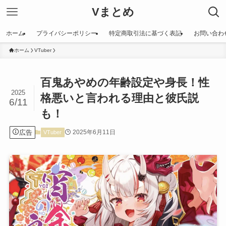
Vまとめ
ホーム
プライバシーポリシー
特定商取引法に基づく表記
お問い合わ
ホーム
VTuber
百鬼あやめの年齢設定や身長！性
2025
格悪いと言われる理由と彼氏説
6/11
も！
広告
2025年6月11日
VTuber