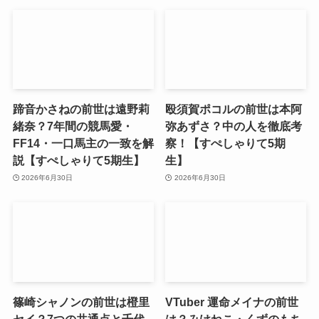
蹄音かさねの前世は遠野莉
殴須賀ポコルの前世は本阿
緒奈？7年間の競馬愛・
弥あずさ？中の人を徹底考
FF14・一口馬主の一致を解
察！【すぺしゃりて5期
説【すぺしゃりて5期生】
生】
2026年6月30日
2026年6月30日
篠崎シャノンの前世は橙里
VTuber 運命メイナの前世
セイ？7つの共通点と千代
は？みけねこ・くずのもち