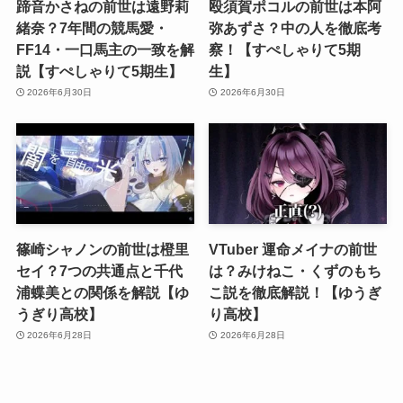
蹄音かさねの前世は遠野莉
殴須賀ポコルの前世は本阿
緒奈？7年間の競馬愛・
弥あずさ？中の人を徹底考
FF14・一口馬主の一致を解
察！【すぺしゃりて5期
説【すぺしゃりて5期生】
生】
2026年6月30日
2026年6月30日
篠崎シャノンの前世は橙里
VTuber 運命メイナの前世
セイ？7つの共通点と千代
は？みけねこ・くずのもち
浦蝶美との関係を解説【ゆ
こ説を徹底解説！【ゆうぎ
うぎり高校】
り高校】
2026年6月28日
2026年6月28日