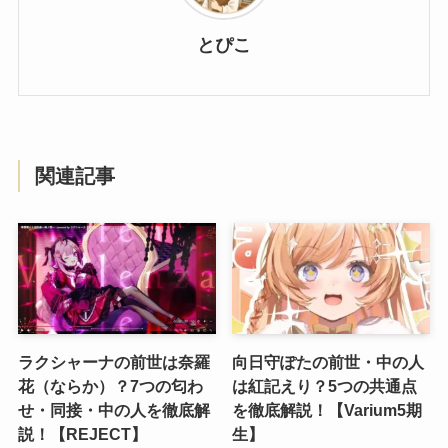
とぴこ
関連記事
ラクシャーナの前世は奈羅
向日守ぽたの前世・中の人
花（ならか）？7つの匂わ
は紅記えり？5つの共通点
せ・同接・中の人を徹底解
を徹底解説！【Varium5期
説！【REJECT】
生】