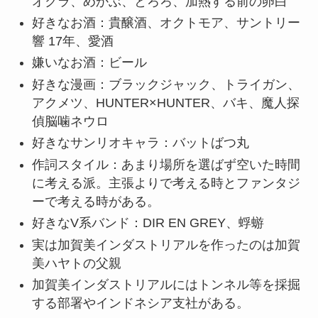
オクラ、めかぶ、とろろ、加熱する前の卵白
好きなお酒：貴醸酒、オクトモア、サントリー
響 17年、愛酒
嫌いなお酒：ビール
好きな漫画：ブラックジャック、トライガン、
アクメツ、HUNTER×HUNTER、バキ、魔人探
偵脳噛ネウロ
好きなサンリオキャラ：バットばつ丸
作詞スタイル：あまり場所を選ばず空いた時間
に考える派。主張よりで考える時とファンタジ
ーで考える時がある。
好きなV系バンド：DIR EN GREY、蜉蝣
実は加賀美インダストリアルを作ったのは加賀
美ハヤトの父親
加賀美インダストリアルにはトンネル等を採掘
する部署やインドネシア支社がある。