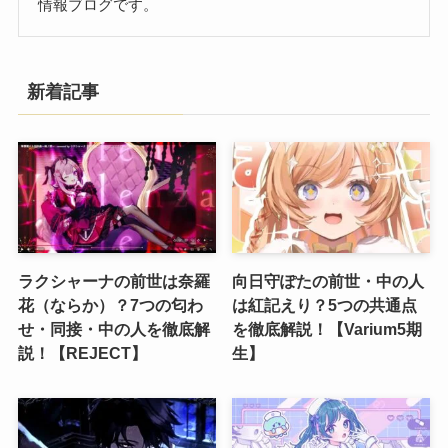
情報ブログです。
新着記事
ラクシャーナの前世は奈羅
向日守ぽたの前世・中の人
花（ならか）？7つの匂わ
は紅記えり？5つの共通点
せ・同接・中の人を徹底解
を徹底解説！【Varium5期
説！【REJECT】
生】