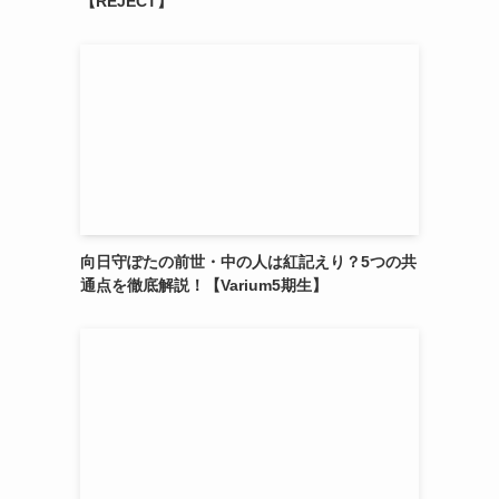
【REJECT】
向日守ぽたの前世・中の人は紅記えり？5つの共
通点を徹底解説！【Varium5期生】