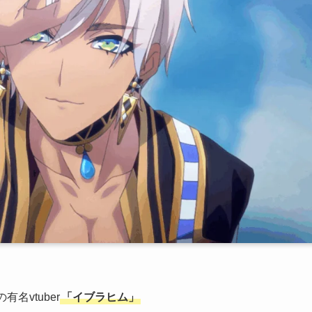
名vtuber
「イブラヒム」