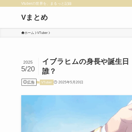
Vtuberの世界を、まるっと記録
Vまとめ
ホーム
VTuber
イブラヒムの身長や誕生日
2025
5/20
誰？
広告
2025年5月20日
VTuber